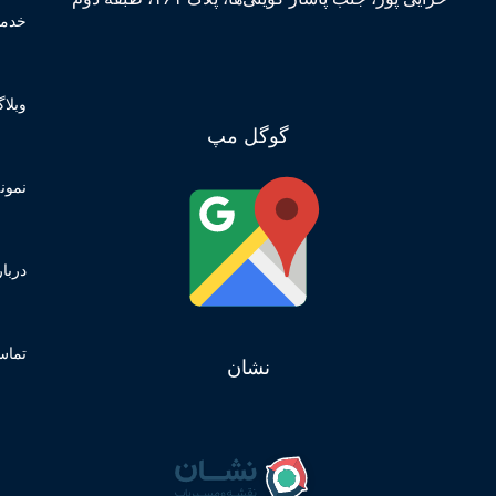
خدما
وبلا
گوگل مپ
نمونه
دربار
تماس
نشان