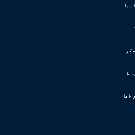
ت ما
گ
 کار
ه ما
 با ما