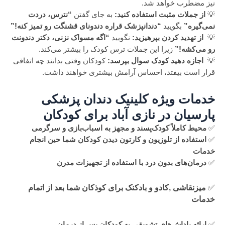
نیز مضطرب خواهد شد.
💡
از جملات مثبت استفاده کنید:
به جای گفتن
“نترس، دردت
نمی‌گیره”
بگویید
“دندانپزشک قراره دندونای قشنگت رو تمیز کنه!”
💡
از تهدید کردن بپرهیزید:
نگویید
“اگه مسواک نزنی، دکتر دندونت
رو می‌کشه!”
زیرا این جملات ترس کودک را بیشتر می‌کند.
💡
اجازه دهید کودک سوال بپرسد:
کودکان وقتی بدانند چه اتفاقی
قرار است بیفتد، احساس آرامش بیشتری خواهند داشت.
خدمات ویژه کلینیک دندان پزشکی
پارسیان در نازی آباد برای کودکان
✅
محیط کاملاً کودک‌پسند و مجهز به اسباب‌بازی و سرگرمی
✅
استفاده از تلوزیون و کارتون دیدن کودکان شما حین انجام
خدمات
✅
درمان‌های بدون درد با استفاده از تجهیزات مدرن
✅
میزنقاشی ,کادو و بادکنک برای کوذکان شما بعد از اتمام
خدمات
✅
ارائه پاداش‌های تشویقی به کودکان پس از درمان