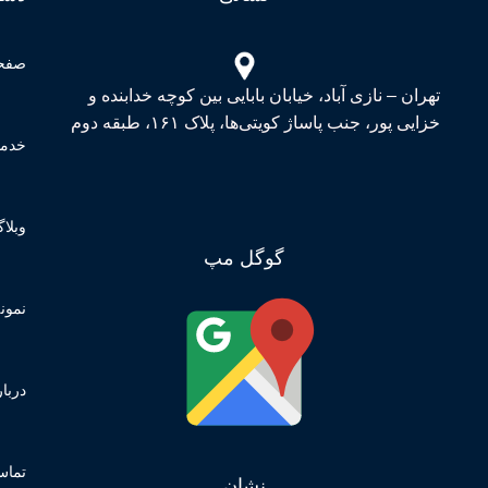
صفح
تهران – نازی آباد، خیابان بابایی بین کوچه خدابنده و
خزایی پور، جنب پاساژ کویتی‌ها، پلاک ۱۶۱، طبقه دوم
خدما
وبلا
گوگل مپ
نمونه
دربار
تماس
نشان