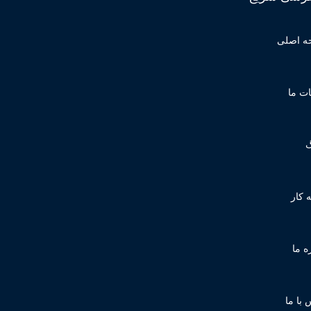
ه اصلی
ت ما
گ
 کار
ه ما
 با ما